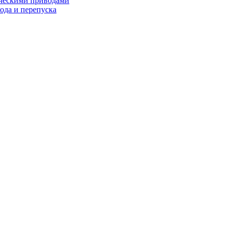
ческими приводами
хода и перепуска