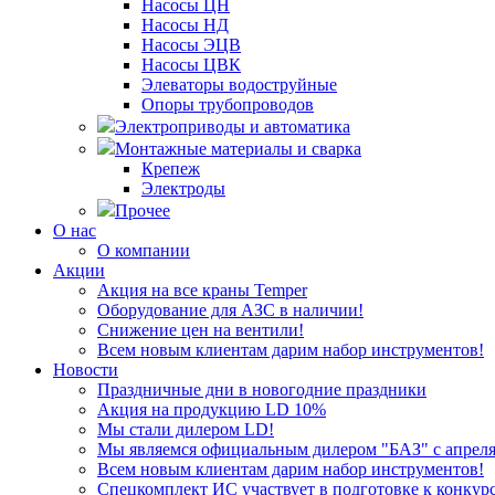
Насосы ЦН
Насосы НД
Насосы ЭЦВ
Насосы ЦВК
Элеваторы водоструйные
Опоры трубопроводов
Электроприводы и автоматика
Монтажные материалы и сварка
Крепеж
Электроды
Прочее
О нас
О компании
Акции
Акция на все краны Temper
Оборудование для АЗС в наличии!
Снижение цен на вентили!
Всем новым клиентам дарим набор инструментов!
Новости
Праздничные дни в новогодние праздники
Акция на продукцию LD 10%
Мы стали дилером LD!
Мы являемся официальным дилером "БАЗ" с апреля 
Всем новым клиентам дарим набор инструментов!
Спецкомплект ИС участвует в подготовке к конкур