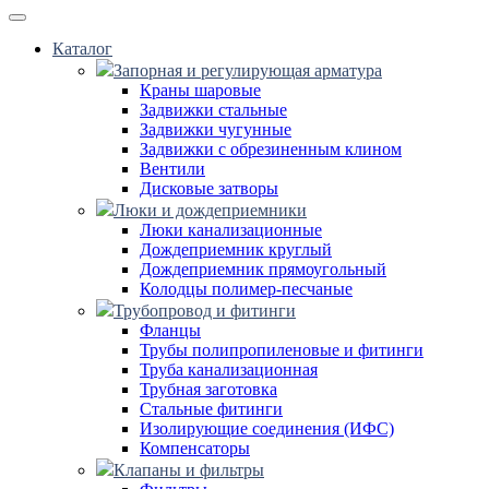
Каталог
Запорная и регулирующая арматура
Краны шаровые
Задвижки стальные
Задвижки чугунные
Задвижки с обрезиненным клином
Вентили
Дисковые затворы
Люки и дождеприемники
Люки канализационные
Дождеприемник круглый
Дождеприемник прямоугольный
Колодцы полимер-песчаные
Трубопровод и фитинги
Фланцы
Трубы полипропиленовые и фитинги
Труба канализационная
Трубная заготовка
Стальные фитинги
Изолирующие соединения (ИФС)
Компенсаторы
Клапаны и фильтры