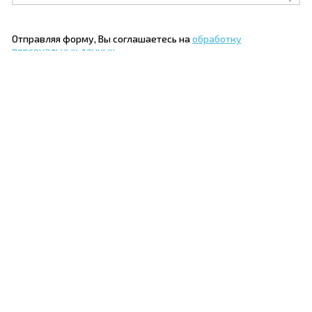
Отправляя форму, Вы соглашаетесь на
обработку
персональных данных
Я согласен на
обработку персональных данных
и
ознакомлен с условиями
Политики конфиденциальности
ООО "Куформ" и условиями
Политики
конфиденциальности
ООО «СПЕЦКОМПЛЕКТ ИС»
Написать директору
×
Все ваши данные и сообщения носят исключительно
конфиденциальный характер.
Ваше имя
Ваше полное имя