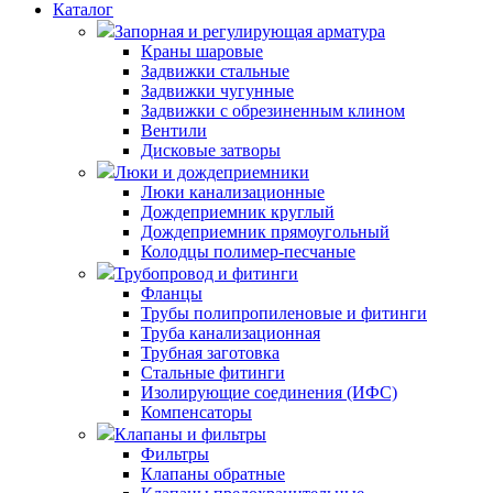
Каталог
Запорная и регулирующая арматура
Краны шаровые
Задвижки стальные
Задвижки чугунные
Задвижки с обрезиненным клином
Вентили
Дисковые затворы
Люки и дождеприемники
Люки канализационные
Дождеприемник круглый
Дождеприемник прямоугольный
Колодцы полимер-песчаные
Трубопровод и фитинги
Фланцы
Трубы полипропиленовые и фитинги
Труба канализационная
Трубная заготовка
Стальные фитинги
Изолирующие соединения (ИФС)
Компенсаторы
Клапаны и фильтры
Фильтры
Клапаны обратные