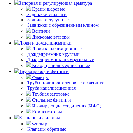
Запорная и регулирующая арматура
Краны шаровые
Задвижки стальные
Задвижки чугунные
Задвижки с обрезиненным клином
Вентили
Дисковые затворы
Люки и дождеприемники
Люки канализационные
Дождеприемник круглый
Дождеприемник прямоугольный
Колодцы полимер-песчаные
Трубопровод и фитинги
Фланцы
Трубы полипропиленовые и фитинги
Труба канализационная
Трубная заготовка
Стальные фитинги
Изолирующие соединения (ИФС)
Компенсаторы
Клапаны и фильтры
Фильтры
Клапаны обратные