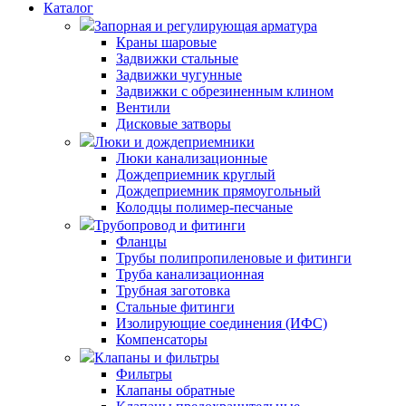
Каталог
Запорная и регулирующая арматура
Краны шаровые
Задвижки стальные
Задвижки чугунные
Задвижки с обрезиненным клином
Вентили
Дисковые затворы
Люки и дождеприемники
Люки канализационные
Дождеприемник круглый
Дождеприемник прямоугольный
Колодцы полимер-песчаные
Трубопровод и фитинги
Фланцы
Трубы полипропиленовые и фитинги
Труба канализационная
Трубная заготовка
Стальные фитинги
Изолирующие соединения (ИФС)
Компенсаторы
Клапаны и фильтры
Фильтры
Клапаны обратные