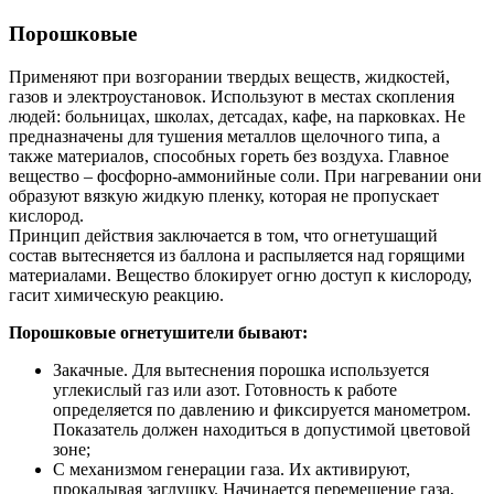
Порошковые
Применяют при возгорании твердых веществ, жидкостей,
газов и электроустановок. Используют в местах скопления
людей: больницах, школах, детсадах, кафе, на парковках. Не
предназначены для тушения металлов щелочного типа, а
также материалов, способных гореть без воздуха. Главное
вещество – фосфорно-аммонийные соли. При нагревании они
образуют вязкую жидкую пленку, которая не пропускает
кислород.
Принцип действия заключается в том, что огнетушащий
состав вытесняется из баллона и распыляется над горящими
материалами. Вещество блокирует огню доступ к кислороду,
гасит химическую реакцию.
Порошковые огнетушители бывают:
Закачные. Для вытеснения порошка используется
углекислый газ или азот. Готовность к работе
определяется по давлению и фиксируется манометром.
Показатель должен находиться в допустимой цветовой
зоне;
С механизмом генерации газа. Их активируют,
прокалывая заглушку. Начинается перемещение газа,