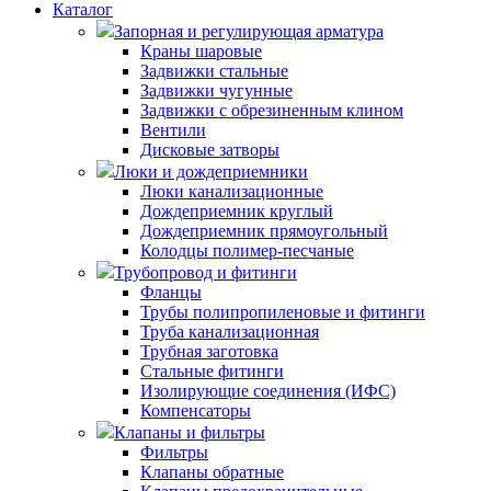
Каталог
Запорная и регулирующая арматура
Краны шаровые
Задвижки стальные
Задвижки чугунные
Задвижки с обрезиненным клином
Вентили
Дисковые затворы
Люки и дождеприемники
Люки канализационные
Дождеприемник круглый
Дождеприемник прямоугольный
Колодцы полимер-песчаные
Трубопровод и фитинги
Фланцы
Трубы полипропиленовые и фитинги
Труба канализационная
Трубная заготовка
Стальные фитинги
Изолирующие соединения (ИФС)
Компенсаторы
Клапаны и фильтры
Фильтры
Клапаны обратные