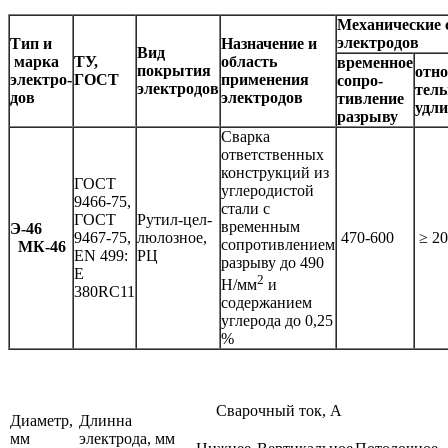
Механические 
электродов
Тип и
Назначение и
Вид
марка
ТУ,
область
временное
покрытия
отно
электро-
ГОСТ
применения
сопро-
электродов
тель
дов
электродов
тивление
удли
разрыву
Сварка
ответственных
конструкций из
ГОСТ
углеродистой
9466-75,
стали с
ГОСТ
Рутил-цел-
временным
Э-46
9467-75,
люлозное,
470-600
≥ 20
сопротивлением
МК-46
EN 499:
РЦ
разрыву до 490
E
2
Н/мм
и
380RC11
содержанием
углерода до 0,25
%
Сварочный ток, А
Диаметр,
Длинна
мм
электрода, мм