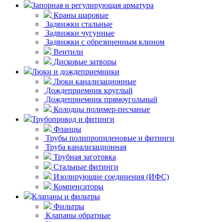
Запорная и регулирующая арматура
Краны шаровые
Задвижки стальные
Задвижки чугунные
Задвижки с обрезиненным клином
Вентили
Дисковые затворы
Люки и дождеприемники
Люки канализационные
Дождеприемник круглый
Дождеприемник прямоугольный
Колодцы полимер-песчаные
Трубопровод и фитинги
Фланцы
Трубы полипропиленовые и фитинги
Труба канализационная
Трубная заготовка
Стальные фитинги
Изолирующие соединения (ИФС)
Компенсаторы
Клапаны и фильтры
Фильтры
Клапаны обратные