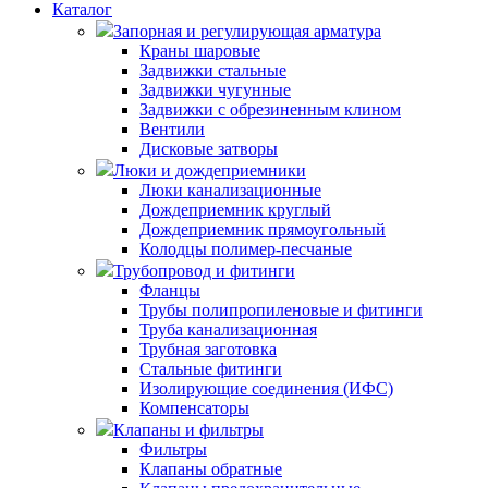
Каталог
Запорная и регулирующая арматура
Краны шаровые
Задвижки стальные
Задвижки чугунные
Задвижки с обрезиненным клином
Вентили
Дисковые затворы
Люки и дождеприемники
Люки канализационные
Дождеприемник круглый
Дождеприемник прямоугольный
Колодцы полимер-песчаные
Трубопровод и фитинги
Фланцы
Трубы полипропиленовые и фитинги
Труба канализационная
Трубная заготовка
Стальные фитинги
Изолирующие соединения (ИФС)
Компенсаторы
Клапаны и фильтры
Фильтры
Клапаны обратные