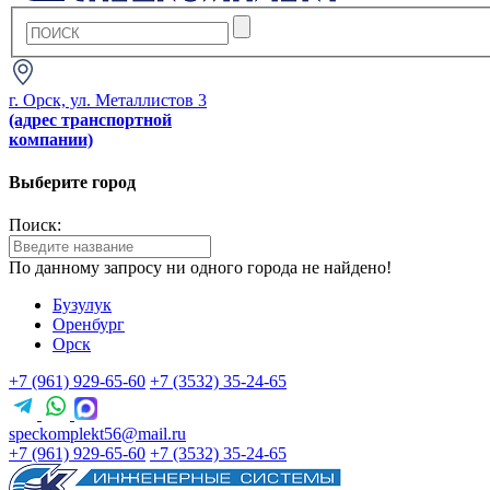
г. Орск, ул. Металлистов 3
(адрес транспортной
компании)
Выберите город
Поиск:
По данному запросу ни одного города не найдено!
Бузулук
Оренбург
Орск
+7 (961) 929-65-60
+7 (3532) 35-24-65
speckomplekt56@mail.ru
+7 (961) 929-65-60
+7 (3532) 35-24-65